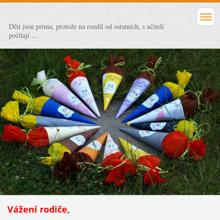
Děti jsou prima, protože na rozdíl od ostatních, s učiteli
počítají ...
Vážení rodiče,