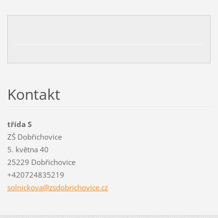
Kontakt
třída S
ZŠ Dobřichovice
5. května 40
25229 Dobřichovice
+420724835219
solnicko
va@zsdob
richovic
e.cz